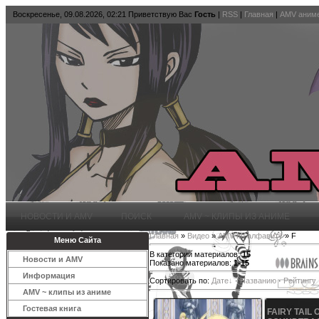
Воскресенье, 09.08.2026, 02:21
Приветствую Вас
Гость
|
RSS
|
Главная
|
AMV аниме
НОВОСТИ И AMV
ПОИСК
AMV ~ КЛИПЫ ИЗ АНИМЕ
Главная
»
Видео
»
AMV по алфавиту
» F
Меню Сайта
В категории материалов
:
15
Новости и AMV
Показано материалов
:
1-15
Информация
Сортировать по
:
Дате
·
Названию
·
Рейтингу
AMV ~ клипы из аниме
Гостевая книга
FAIRY TAIL 