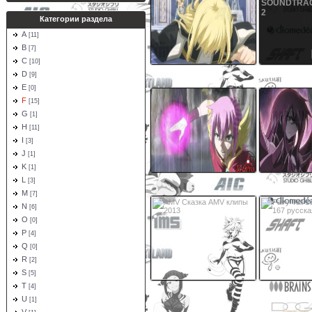
SOUNDTRAC
2
Категории раздела
A
[11]
B
[7]
C
[10]
Fairy Tail AMV 2015 - The
FAIRY TAI
D
[9]
Nexus
SOUNDTRACK
E
[0]
F
[15]
G
[1]
H
[11]
I
[3]
J
[1]
K
[1]
L
Juvia vs Meredy AMV Just
[IS] Let the
[3]
Like You
Mirajane/
M
[7]
N
[6]
O
[0]
P
[4]
Q
[0]
R
[2]
S
[5]
T
[4]
AMV Сказка
Fairy Tail 167 
русская
U
[1]