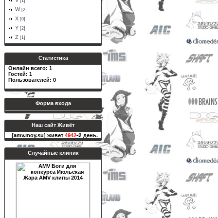
V
[1]
W
[2]
X
[0]
Y
[2]
Z
[1]
Статистика
Онлайн всего:
1
Гостей:
1
Пользователей:
0
Форма входа
Наш сайт Живёт
[amv.moy.su] живет
4942
-й день.
Случайные клипик