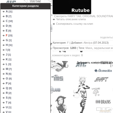
Категории раздела
A
[11]
Смотреть FAIRY TAIL ORIGINAL SOUNDTRAC
B
[7]
Читать описание клипа
C
[10]
Скопировать ссылку на клип
D
[9]
E
[0]
F
[15]
поделитьс
G
[1]
Категория
:
F
|
Добавил
:
Alexiya
(07.04.2013)
H
[11]
Просмотров
:
1283
|
Теги
:
Mass
,
зауральская м
I
[3]
J
[1]
комментарии к видео
:
0
K
[1]
Добавлять комментарии мог
L
[3]
[
M
[7]
N
[6]
O
[0]
P
[4]
Q
[0]
R
[2]
S
[5]
T
[4]
U
[1]
V
[1]