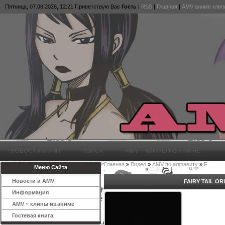
Пятница, 07.08.2026, 12:21
Приветствую Вас
Гость
|
RSS
|
Главная
|
AMV аниме клип
НОВОСТИ И AMV
ПОИСК
AMV ~ КЛИПЫ ИЗ АНИМЕ
Главная
»
Видео
»
AMV по алфавиту
»
F
Меню Сайта
Новости и AMV
FAIRY TAIL O
Информация
AMV ~ клипы из аниме
Гостевая книга