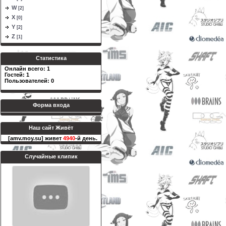
W
[2]
X
[0]
Y
[2]
Z
[1]
Статистика
Онлайн всего:
1
Гостей:
1
Пользователей:
0
Форма входа
Наш сайт Живёт
[amv.moy.su] живет
4940
-й день.
Случайные клипик