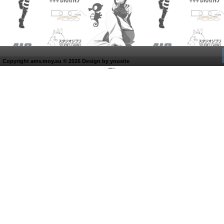
Copyright amv.moy.su © 2026 Design by
yousite