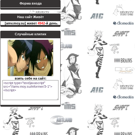
Форма входа
Наш сайт Живёт
[amv.moy.su] живет
4942
-й день.
Случайные клипик
взять себе на сайт: