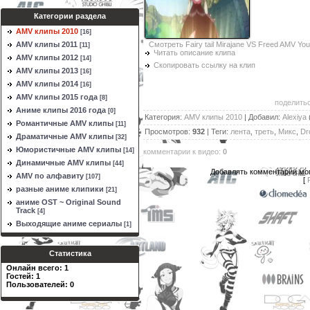
Категории раздела
AMV клипы 2010
[16]
Смотреть Fairy tail Mirajane VS Freed AMV Yo
AMV клипы 2011
[11]
Читать описание клипа
AMV клипы 2012
[14]
Скопировать ссылку на клип
AMV клипы 2013
[16]
AMV клипы 2014
[16]
AMV клипы 2015 года
[8]
поделитьс
Аниме клипы 2016 года
[0]
Категория
:
AMV клипы 2010
|
Добавил
:
Alexiya
Романтичные AMV клипы
[11]
Просмотров
:
932
|
Теги
:
лента
,
треть
,
Микс
,
Dr
Драматичные AMV клипы
[32]
Юмористичные AMV клипы
[14]
комментарии к видео
:
0
Динамичные AMV клипы
[44]
Добавлять комментарии мог
AMV по алфавиту
[107]
[
разные аниме клипики
[21]
аниме OST ~ Original Sound
Track
[4]
Выходящие аниме сериалы
[1]
Статистика
Онлайн всего:
1
Гостей:
1
Пользователей:
0