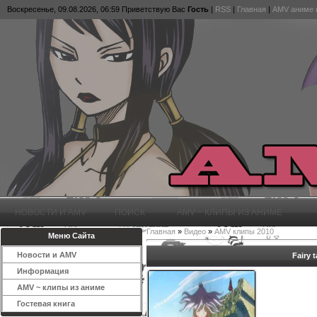
Воскресенье, 09.08.2026, 06:59
Приветствую Вас
Гость
|
RSS
|
Главная
|
AMV аниме 
НОВОСТИ И AMV
ПОИСК
AMV ~ КЛИПЫ ИЗ АНИМЕ
Главная
»
Видео
»
AMV клипы 2010
Меню Сайта
Новости и AMV
Fairy 
Информация
AMV ~ клипы из аниме
Гостевая книга