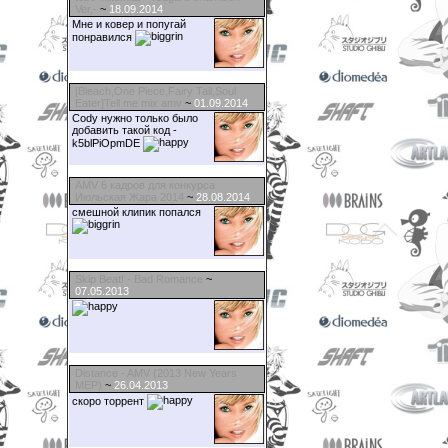
Ver,‐
~
18.09.2014
Мне и ковер и попугай
понравился
[Bleach,One Piece,Fairy Tail,Soul
Eater]Tell me mix amv
~
01.09.2014
Cody нужно только было
добавить такой код -
k5blPiOpmDE
AMV 6 кадров для конкурса
Июльская Жара 2014
~
28.08.2014
смешной клипик попался
Skip Beat! - Bad Romance
~
07.05.2013
Distance - AMV (2013 New Years
MEP)
~
26.04.2013
скоро торрент