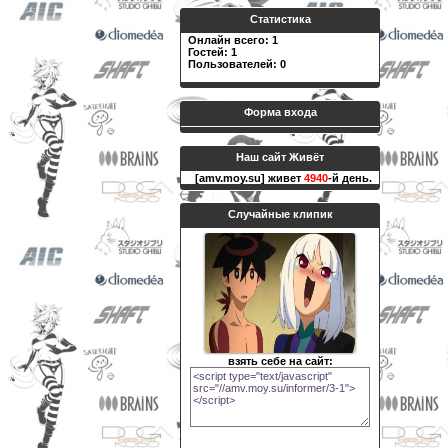
Статистика
Онлайн всего:
1
Гостей:
1
Пользователей:
0
Форма входа
Наш сайт Живёт
[amv.moy.su] живет
4940
-й день.
Случайные клипик
взять себе на сайт: