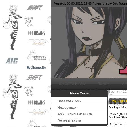
Четверг, 06.08.2026, 22:48
Приветствую Вас
Гост
НОВОСТИ И AMV
ПОИСК
AM
Главная
»
20
Меню Сайта
My Light 
Новости и AMV
My Light Mon
Информация
Речь в данн
AMV ~ клипы из аниме
My Little Sis
Гостевая книга
Всё дело в т