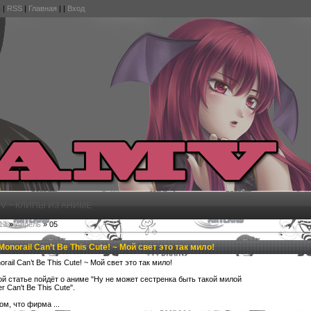
ь
|
RSS
|
Главная
|
|
Вход
V ~ КЛИПЫ ИЗ АНИМЕ
13
»
Апрель
»
05
Monorail Can’t Be This Cute! ~ Мой свет это так мило!
orail Can’t Be This Cute! ~ Мой свет это так мило!
ой статье пойдёт о аниме "Ну не может сестренка быть такой милой
ter Can't Be This Cute".
ом, что фирма ...