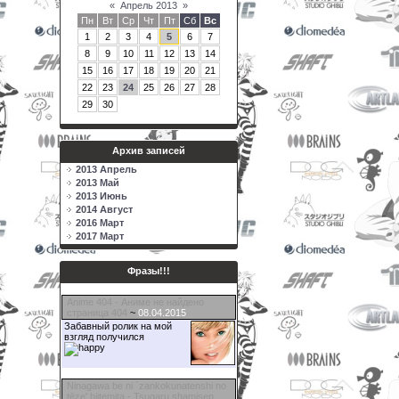
«
Апрель 2013
»
Пн
Вт
Ср
Чт
Пт
Сб
Вс
1
2
3
4
5
6
7
8
9
10
11
12
13
14
15
16
17
18
19
20
21
22
23
24
25
26
27
28
29
30
Архив записей
2013 Апрель
2013 Май
2013 Июнь
2014 Август
2016 Март
2017 Март
Фразы!!!
Anime 404 - Аниме не найдено
страница 404
~
08.04.2015
Забавный ролик на мой
взгляд получился
Ninagawa be ni `zankokunatenshi no
tēze' hiitemita ‐ Tsugaru shamisen