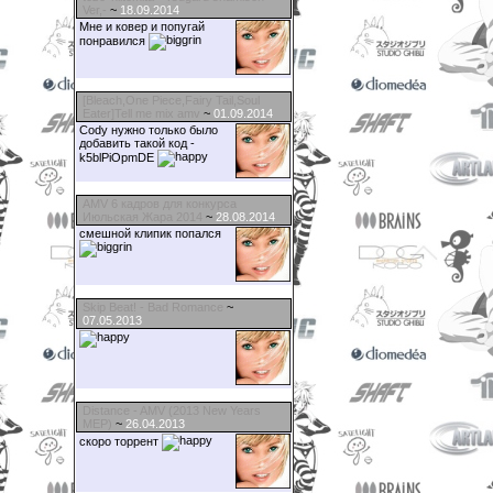
Ver,‐
~
18.09.2014
Мне и ковер и попугай
понравился
[Bleach,One Piece,Fairy Tail,Soul
Eater]Tell me mix amv
~
01.09.2014
Cody нужно только было
добавить такой код -
k5blPiOpmDE
AMV 6 кадров для конкурса
Июльская Жара 2014
~
28.08.2014
смешной клипик попался
Skip Beat! - Bad Romance
~
07.05.2013
Distance - AMV (2013 New Years
MEP)
~
26.04.2013
скоро торрент