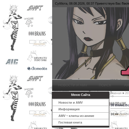
Суббота, 08.08.2026, 00:37
Приветствую Вас
Гост
НОВОСТИ И AMV
ПОИСК
AM
Главная
»
20
Меню Сайта
Новости и AMV
30 Июня, В
Информация
16:44
Летняя
AMV ~ клипы из аниме
Гостевая книга