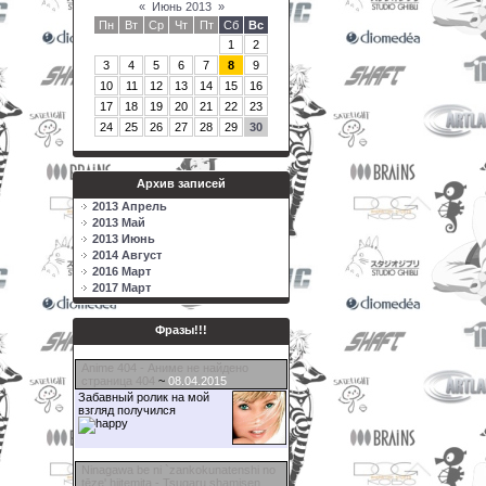
«
Июнь 2013
»
Пн
Вт
Ср
Чт
Пт
Сб
Вс
1
2
3
4
5
6
7
8
9
10
11
12
13
14
15
16
17
18
19
20
21
22
23
24
25
26
27
28
29
30
Архив записей
2013 Апрель
2013 Май
2013 Июнь
2014 Август
2016 Март
2017 Март
Фразы!!!
Anime 404 - Аниме не найдено
страница 404
~
08.04.2015
Забавный ролик на мой
взгляд получился
Ninagawa be ni `zankokunatenshi no
tēze' hiitemita ‐ Tsugaru shamisen