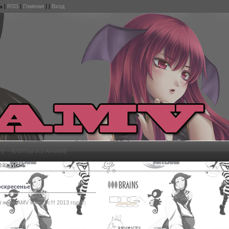
ь
|
RSS
|
Главная
|
|
Вход
V ~ КЛИПЫ ИЗ АНИМЕ
13
»
Июнь
оскресенье
 жара AMV конкурс!!! 2013 год
(0)