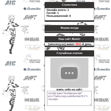
Статистика
Онлайн всего:
1
Гостей:
1
Пользователей:
0
Форма входа
Наш сайт Живёт
[amv.moy.su] живет
4941
-й день.
Случайные клипик
взять себе на сайт: