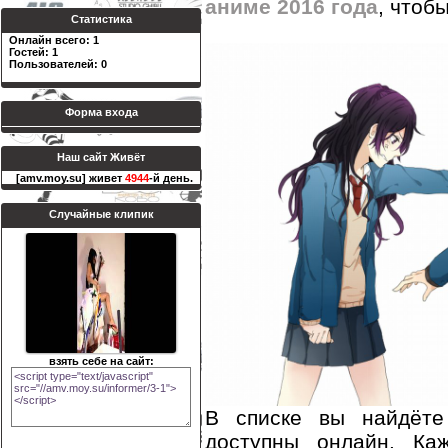
аниме 2016 года
, чтоб
Статистика
Онлайн всего:
1
Гостей:
1
Пользователей:
0
Форма входа
Наш сайт Живёт
[amv.moy.su] живет
4944
-й день.
Случайные клипик
взять себе на сайт:
В списке вы найдёте
доступны онлайн. Ка