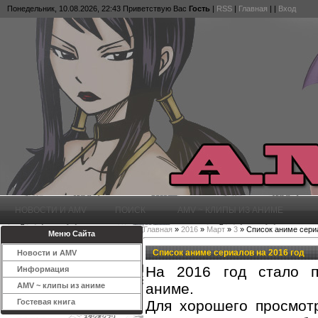
Понедельник, 10.08.2026, 22:43
Приветствую Вас
Гость
|
RSS
|
Главная
|
|
Вход
НОВОСТИ И AMV
ПОИСК
AMV ~ КЛИПЫ ИЗ АНИМЕ
Главная
»
2016
»
Март
»
3
» Список аниме сериа
Меню Сайта
Список аниме сериалов на 2016 год
Новости и AMV
На 2016 год стало п
Информация
аниме.
AMV ~ клипы из аниме
Для хорошего просмо
Гостевая книга