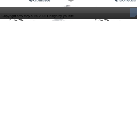
Copyright amv.moy.su © 2026 Design by
yousite