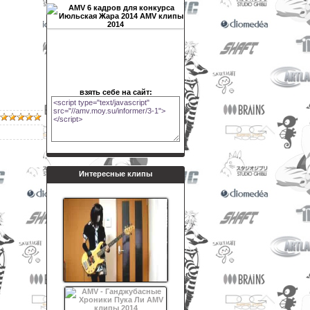
взять себе на сайт:
Интересные клипы
[Haru-chin] merankorikku no bēsu
hiitemita - Melancholic Bass Cover