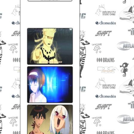
[Haruchin]
AMV - Ганджубасные Хроники
Пука Ли
Naruto Kyuubi Mode - Sasuke
Eternal Mangekyou Sharingan
ralf anime amv 2013 (Warning fast
video)