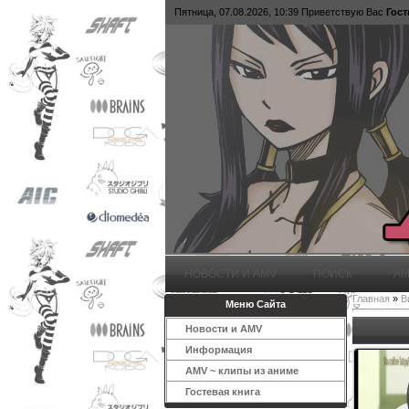
Пятница, 07.08.2026, 10:39
Приветствую Вас
Гост
НОВОСТИ И AMV
ПОИСК
AM
Главная
»
В
Меню Сайта
Новости и AMV
Информация
AMV ~ клипы из аниме
Гостевая книга