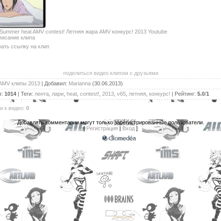
Summer heat AMV contest! Летняя жара AMV конкурс! 2013 Youtube
писание клипа
ать ссылку на клип
поделиться видео клипом с друзьями
AMV клипы 2013
|
Добавил
:
Marianna
(30.06.2013)
в
:
1014
|
Теги
:
лента
,
лари
,
heat
,
contest!
,
2013
,
v65
,
летняя
,
конкурс!
|
Рейтинг
:
5.0
/
1
и к видео
:
0
Добавлять комментарии могут только зарегистрированные пользователи.
[
Регистрация
|
Вход
]