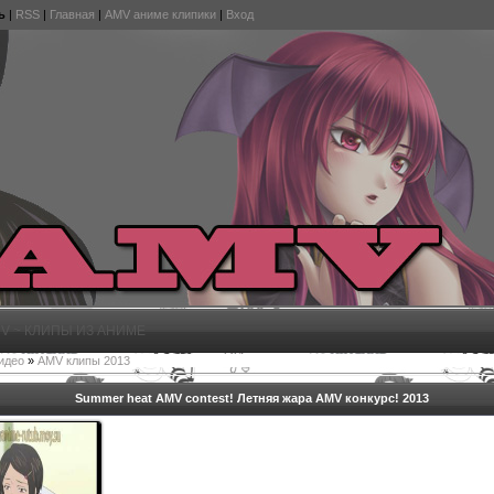
ь
|
RSS
|
Главная
|
AMV аниме клипики
|
Вход
V ~ КЛИПЫ ИЗ АНИМЕ
идео
»
AMV клипы 2013
Summer heat AMV contest! Летняя жара AMV конкурс! 2013