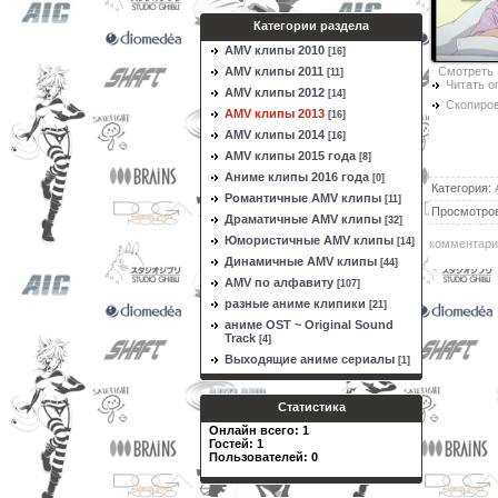
Категории раздела
AMV клипы 2010
[16]
Смотреть 
AMV клипы 2011
[11]
Читать о
AMV клипы 2012
[14]
Скопиров
AMV клипы 2013
[16]
AMV клипы 2014
[16]
AMV клипы 2015 года
[8]
Аниме клипы 2016 года
[0]
Категория
:
Романтичные AMV клипы
[11]
Просмотро
Драматичные AMV клипы
[32]
Юмористичные AMV клипы
[14]
комментари
Динамичные AMV клипы
[44]
AMV по алфавиту
[107]
разные аниме клипики
[21]
аниме OST ~ Original Sound
Track
[4]
Выходящие аниме сериалы
[1]
Статистика
Онлайн всего:
1
Гостей:
1
Пользователей:
0