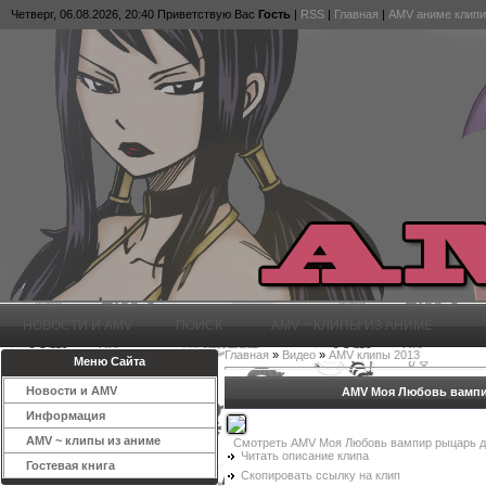
Четверг, 06.08.2026, 20:40
Приветствую Вас
Гость
|
RSS
|
Главная
|
AMV аниме клипи
НОВОСТИ И AMV
ПОИСК
AMV ~ КЛИПЫ ИЗ АНИМЕ
Главная
»
Видео
»
AMV клипы 2013
Меню Сайта
Новости и AMV
AMV Моя Любовь вампи
Информация
AMV ~ клипы из аниме
Смотреть AMV Моя Любовь вампир рыцарь д
Читать описание клипа
Гостевая книга
Скопировать ссылку на клип