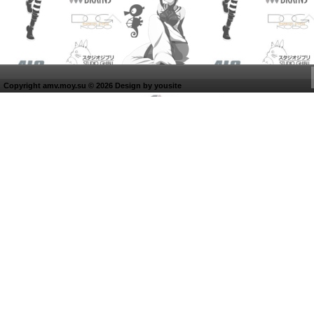
Copyright amv.moy.su © 2026 Design by
yousite