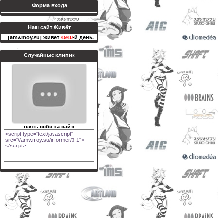
Форма входа
Наш сайт Живёт
[amv.moy.su] живет
4940
-й день.
Случайные клипик
взять себе на сайт: