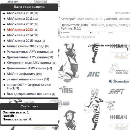
Категории раздела
поделитьс
AMV клипы 2010
[16]
AMV клипы 2011
Категория
:
AMV клипы 2013
|
Добавил
:
Mariann
[11]
AMV клипы 2012
[14]
Просмотров
:
1008
|
Теги
:
моя
,
рыцарь
,
лента
,
Рейтинг
:
5.0
/
1
AMV клипы 2013
[16]
AMV клипы 2014
[16]
комментарии к видео
:
0
AMV клипы 2015 года
[8]
Добавлять комментарии мог
Аниме клипы 2016 года
[0]
[
Романтичные AMV клипы
[11]
Драматичные AMV клипы
[32]
Юмористичные AMV клипы
[14]
Динамичные AMV клипы
[44]
AMV по алфавиту
[107]
разные аниме клипики
[21]
аниме OST ~ Original Sound
Track
[4]
Выходящие аниме сериалы
[1]
Статистика
Онлайн всего:
1
Гостей:
1
Пользователей:
0