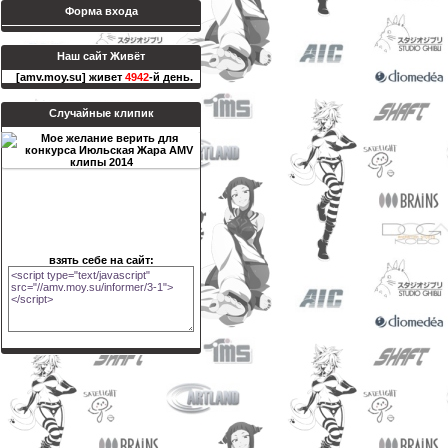
Форма входа
Наш сайт Живёт
[amv.moy.su] живет
4942
-й день.
Случайные клипик
взять себе на сайт: