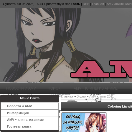
Суббота, 08.08.2026, 16:44
Приветствую Вас
Гость
|
RSS
|
Главная
|
AMV аниме клип
НОВОСТИ И AMV
ПОИСК
AMV ~ КЛИПЫ ИЗ АНИМЕ
Главная
»
Видео
»
AMV клипы 2011
Меню Сайта
Новости и AMV
Coloring Lia wi
Информация
AMV ~ клипы из аниме
Гостевая книга