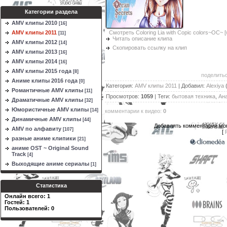
Категории раздела
AMV клипы 2010
[16]
Смотреть Coloring Lia with Copic colors~OC~ [
AMV клипы 2011
[11]
Читать описание клипа
AMV клипы 2012
[14]
Скопировать ссылку на клип
AMV клипы 2013
[16]
AMV клипы 2014
[16]
AMV клипы 2015 года
[8]
поделитьс
Аниме клипы 2016 года
[0]
Категория
:
AMV клипы 2011
|
Добавил
:
Alexiya
(
Романтичные AMV клипы
[11]
Просмотров
:
1059
|
Теги
:
бытовая техника
,
Ан
Драматичные AMV клипы
[32]
Юмористичные AMV клипы
[14]
комментарии к видео
:
0
Динамичные AMV клипы
[44]
Добавлять комментарии мог
AMV по алфавиту
[107]
[
разные аниме клипики
[21]
аниме OST ~ Original Sound
Track
[4]
Выходящие аниме сериалы
[1]
Статистика
Онлайн всего:
1
Гостей:
1
Пользователей:
0