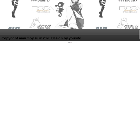
Copyright amv.moy.su © 2026 Design by
yousite